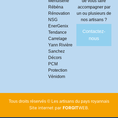
Menuiserie
de vous faire
Rébéna
accompagner par
Rénovation
un ou plusieurs de
NSG
nos artisans ?
EnerGenix
Contactez-
Tendance
nous
Carrelage
Yann Rivière
Sanchez
Décors
PCM
Protection
Vénidom
Tous droits réservés © Les artisans du pays royannais
Site internet par
FORGIT
WEB.