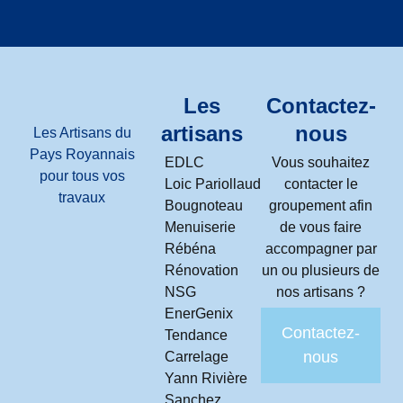
Les
Contactez-
artisans
nous
Les Artisans du
Pays Royannais
EDLC
Vous souhaitez
pour tous vos
Loic Pariollaud
contacter le
travaux
Bougnoteau
groupement afin
Menuiserie
de vous faire
Rébéna
accompagner par
Rénovation
un ou plusieurs de
NSG
nos artisans ?
EnerGenix
Contactez-
Tendance
nous
Carrelage
Yann Rivière
Sanchez